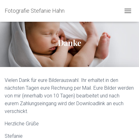
Fotografie Stefanie Hahn
N
A
V
I
G
Danke
A
T
I
O
N
U
Vielen Dank für eure Bilderauswahl. Ihr erhaltet in den
M
S
nächsten Tagen eure Rechnung per Mail. Eure Bilder werden
C
von mir (innerhalb von 10 Tagen) bearbeitet und nach
H
eurem Zahlungseingang wird der Downloadlink an euch
A
L
verschickt.
T
E
Herzliche Grüße
N
Stefanie