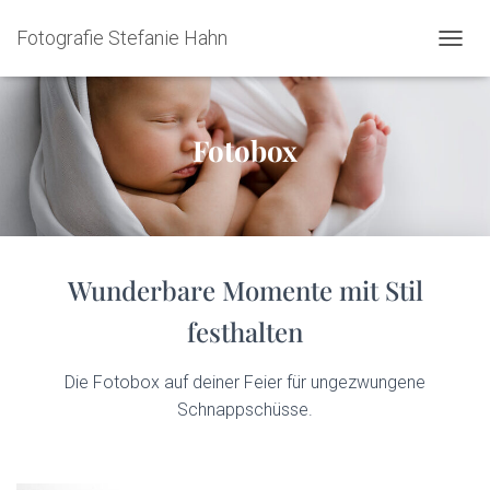
Fotografie Stefanie Hahn
N
A
V
I
G
Fotobox
A
T
I
O
N
U
Wunderbare Momente mit Stil
M
S
festhalten
C
H
A
Die Fotobox auf deiner Feier für ungezwungene
L
Schnappschüsse.
T
E
N