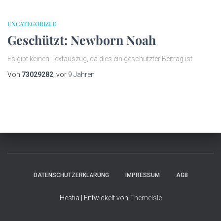
UNCATEGORIZED
Geschützt: Newborn Noah
Es gibt keinen Textauszug, da dies ein geschützter Beitrag ist.
Von
73029282
, vor
9 Jahren
DATENSCHUTZERKLÄRUNG
IMPRESSUM
AGB
Hestia | Entwickelt von
ThemeIsle