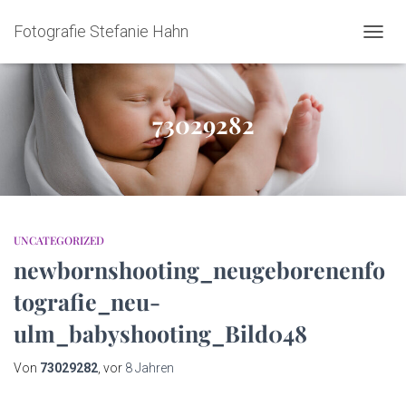
Fotografie Stefanie Hahn
NAVIG
73029282
UNCATEGORIZED
newbornshooting_neugeborenenfo
tografie_neu-
ulm_babyshooting_Bild048
Von
73029282
, vor
8 Jahren